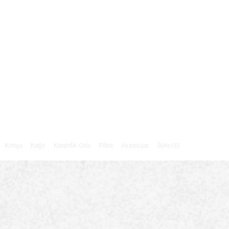
Kimya
Kağıt
Karanlık Oda
Filtre
Aksesuar
İkinci El