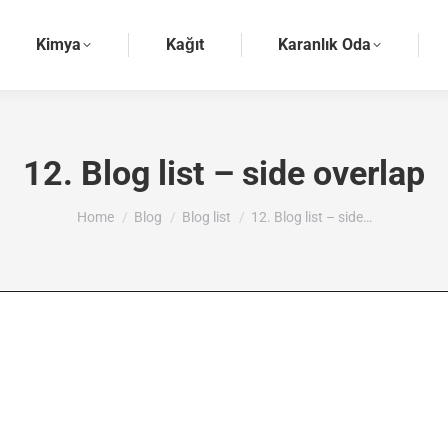
Kimya
Kağıt
Karanlık Oda
12. Blog list – side overlap
You are here:
Home
Blog
Blog list
12. Blog list – side…