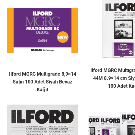
Ilford MGRC Multıg
Ilford MGRC Multıgrade 8,9×14
44M 8.9×14 cm Si
Satın 100 Adet Siyah Beyaz
100 Adet Ka
Kağıt