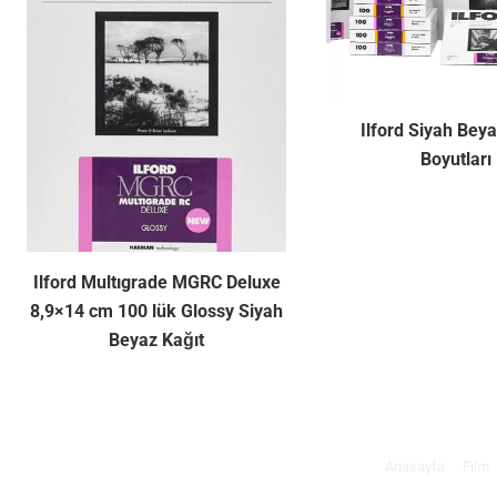
Ilford Siyah Beya
Boyutları
Ilford Multıgrade MGRC Deluxe
8,9×14 cm 100 lük Glossy Siyah
Beyaz Kağıt
Anasayfa
Film