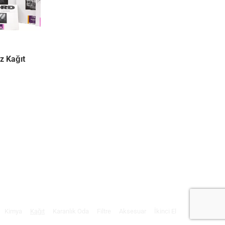
z Kağıt
Kimya
Kağıt
Karanlık Oda
Filtre
Aksesuar
İkinci El