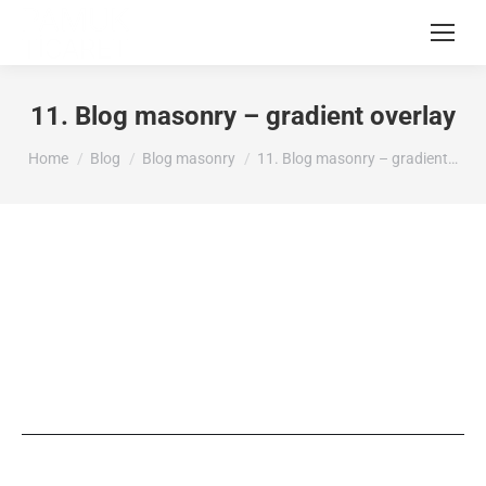
11. Blog masonry – gradient overlay
You are here:
Home
Blog
Blog masonry
11. Blog masonry – gradient…