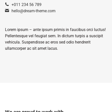
+011 234 56 789
hello@dream-theme.com
Lorem ipsum – ante ipsum primis in faucibus orci luctus!
Pellentesque vel feugiat sem. In dictum turpis a suscipit
vehicula. Suspendisse ac eros sed odio hendrerit
ullamcorper ac sit amet lacus.
We are proud to work with