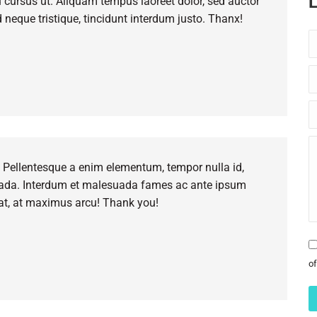
L
 cursus ut. Aliquam tempus laoreet dolor, sed auctor
 neque tristique, tincidunt interdum justo. Thanx!
N
E
W
M
. Pellentesque a enim elementum, tempor nulla id,
uada. Interdum et malesuada fames ac ante ipsum
rat, at maximus arcu! Thank you!
of