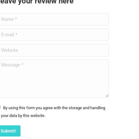
eave your review here
ame *
-mail *
ebsite
essage *
By using this form you agree with the storage and handling
 your data by this website.
Submit!