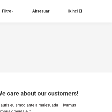
Filtre
Aksesuar
İkinci El
e care about our customers!
auris euismod ante a malesuada – ivamus
empus gravida elit.