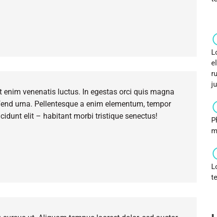
L
e
r
j
 enim venenatis luctus. In egestas orci quis magna
leifend urna. Pellentesque a enim elementum, tempor
cidunt elit – habitant morbi tristique senectus!
P
m
L
t