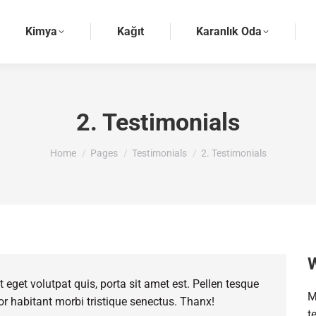
Kimya
Kağıt
Karanlık Oda
2. Testimonials
You are here:
Home
Pages
Testimonials
2. Testimonials
W
 eget volutpat quis, porta sit amet est. Pellen tesque
M
 for habitant morbi tristique senectus. Thanx!
t