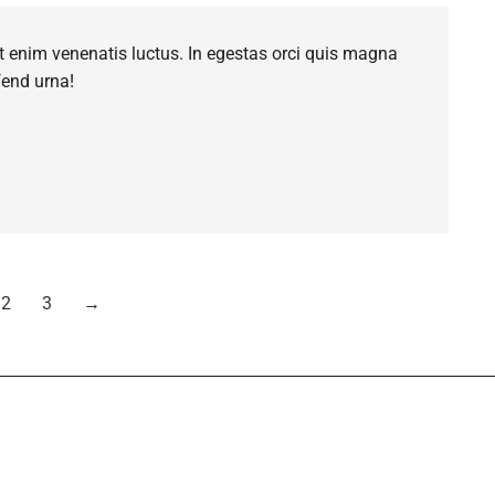
 enim venenatis luctus. In egestas orci quis magna
ifend urna!
2
3
→