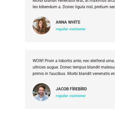
Morbi blandit venenatis erat, at maximus arcu
leo bibendum a. Donec ligula nisl, pretium sed
ANNA WHITE
regular customer
WOW! Proin a lobortis ante, nec eleifend urna
ultrices augue. Donec tempus blandit males
primis in faucibus. Morbi blandit venenatis e
JACOB FIREBIRD
regular customer