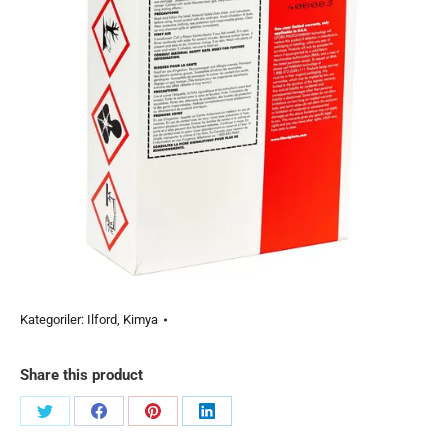
Kategoriler:
Ilford
,
Kimya
Share this product
Share
Share
Share
Share