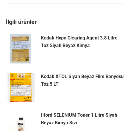
on
on
on
on
Twitter
Facebook
Pinterest
LinkedIn
İlgili ürünler
Kodak Hypo Clearing Agent 3.8 Litre
Toz Siyah Beyaz Kimya
Kodak XTOL Siyah Beyaz Film Banyosu
Toz 5 LT
Ilford SELENIUM Toner 1 Litre Siyah
Beyaz Kimya Sıvı