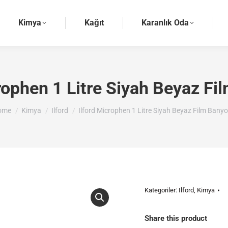
Kimya
Kağıt
Karanlık Oda
rophen 1 Litre Siyah Beyaz F
u are here:
ome
Kimya
Ilford
Ilford Microphen 1 Litre Siyah Beyaz Film Bany
Kategoriler:
Ilford
,
Kimya
Share this product