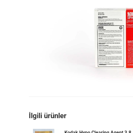
İlgili ürünler
Kodak Hypo Clearing Agent 3.8