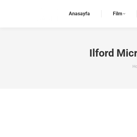
Anasayfa
Film
Ilford Mic
Yo
H