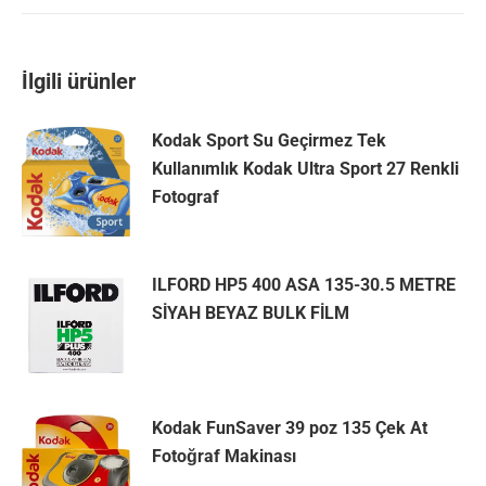
on
on
on
on
Twitter
Facebook
Pinterest
LinkedIn
İlgili ürünler
Kodak Sport Su Geçirmez Tek
Kullanımlık Kodak Ultra Sport 27 Renkli
Fotograf
ILFORD HP5 400 ASA 135-30.5 METRE
SİYAH BEYAZ BULK FİLM
Kodak FunSaver 39 poz 135 Çek At
Fotoğraf Makinası