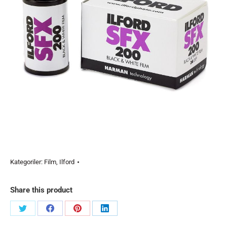
Kategoriler:
Film
,
Ilford
Share this product
Share
Share
Share
Share