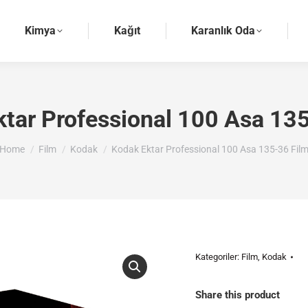
Kimya
Kağıt
Karanlık Oda
tar Professional 100 Asa 13
You are here:
Home
Film
Kodak
Kodak Ektar Professional 100 Asa 135-36 Fil
Kategoriler:
Film
,
Kodak
Share this product