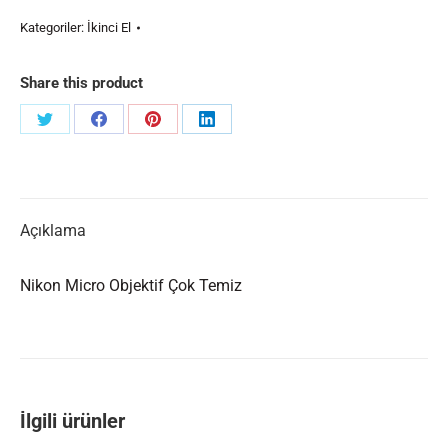
Kategoriler:
İkinci El
Share this product
Share
Share
Share
Share
on
on
on
on
Twitter
Facebook
Pinterest
LinkedIn
Açıklama
Nikon Micro Objektif Çok Temiz
İlgili ürünler