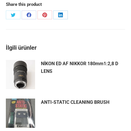
Share this product
Share
Share
Share
Share
on
on
on
on
Twitter
Facebook
Pinterest
LinkedIn
İlgili ürünler
NİKON ED AF NIKKOR 180mm1:2,8 D
LENS
ANTI-STATIC CLEANING BRUSH