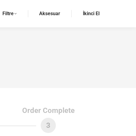
Filtre
Aksesuar
İkinci El
Order Complete
3