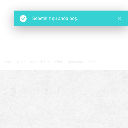
Sepetiniz şu anda boş.
Kimya
Kağıt
Karanlık Oda
Filtre
Aksesuar
İkinci El