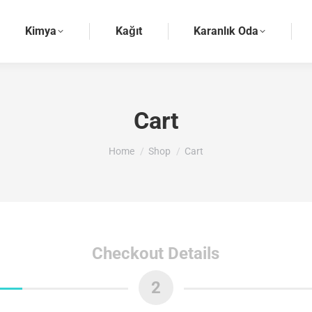
Kimya
Kağıt
Karanlık Oda
Cart
You are here:
Home
Shop
Cart
Checkout Details
2