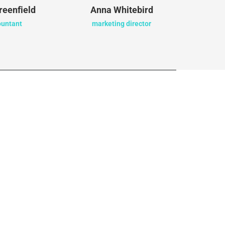
reenfield
Anna Whitebird
Jacob
ountant
marketing director
cre