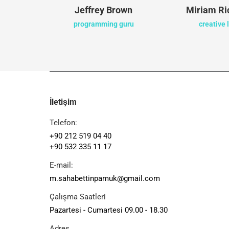
en
Jeffrey Brown
Miriam R
ger
programming guru
creative 
İletişim
Telefon:
+90 212 519 04 40
+90 532 335 11 17
E-mail:
m.sahabettinpamuk@gmail.com
Çalışma Saatleri
Pazartesi - Cumartesi 09.00 - 18.30
Adres