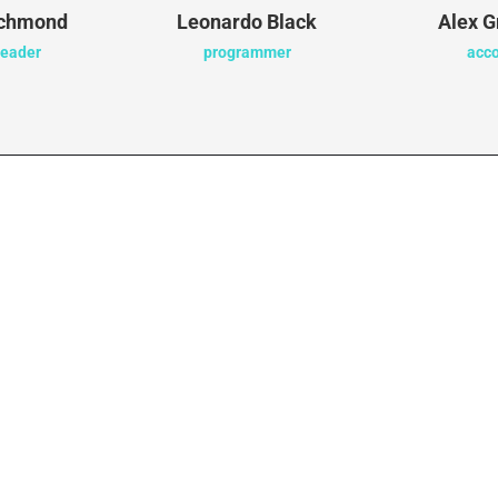
ichmond
Leonardo Black
Alex G
leader
programmer
acc