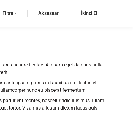
Filtre
Aksesuar
İkinci El
din arcu hendrerit vitae. Aliquam eget dapibus nulla.
erit!
lum ante ipsum primis in faucibus orci luctus et
e ullamcorper nunc eu placerat fermentum.
 parturient montes, nascetur ridiculus mus. Etiam
 eget tortor. Vivamus aliquam dictum lacus quis